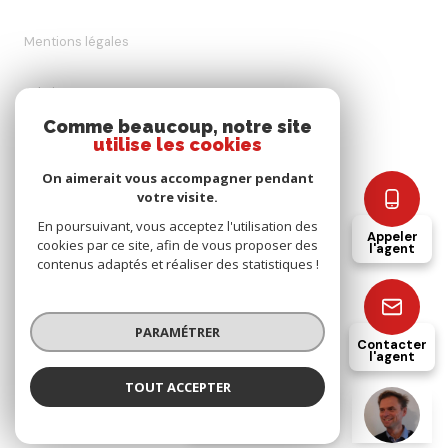
Mentions légales
Admin
Comme beaucoup, notre site
utilise les cookies
Nos honoraires
On aimerait vous accompagner pendant
Politique RGPD
votre visite.
En poursuivant, vous acceptez l'utilisation des
Appeler
cookies par ce site, afin de vous proposer des
Cookies
l'agent
contenus adaptés et réaliser des statistiques !
© 2026 | Tous droits réservés
PARAMÉTRER
Contacter
l'agent
Réalisé par
TOUT ACCEPTER
Aurélien VIRATELLE
Négociateur