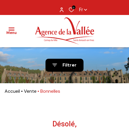
0
Fr
Menu
NOS
Filtrer
BIENS
BIENS
VENDUS
Accueil
Vente
Bonnelles
ESTIMATION
NOS
AGENCES
Désolé,