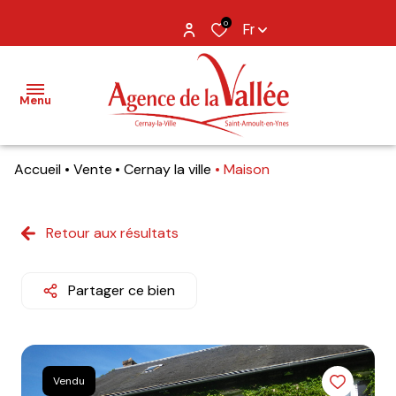
0
Fr
Menu
Accueil
Vente
Cernay la ville
Maison
NOS
BIENS
Retour aux résultats
BIENS
VENDUS
Partager ce bien
ESTIMATION
NOS
AGENCES
Vendu