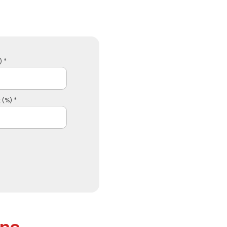
 *
 (%) *