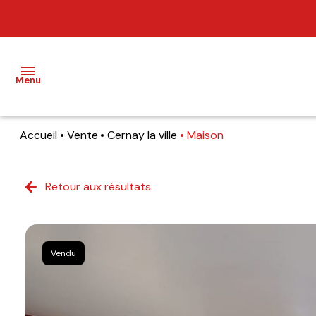
Menu
Accueil
Vente
Cernay la ville
Maison
NOS
BIENS
Retour aux résultats
BIENS
VENDUS
ESTIMATION
Vendu
NOS
AGENCES