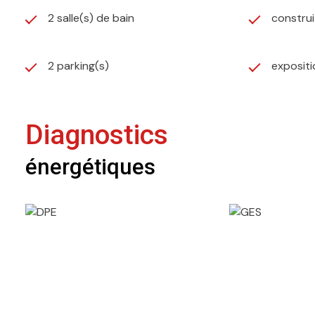
2 salle(s) de bain
construi
2 parking(s)
exposit
Diagnostics
énergétiques