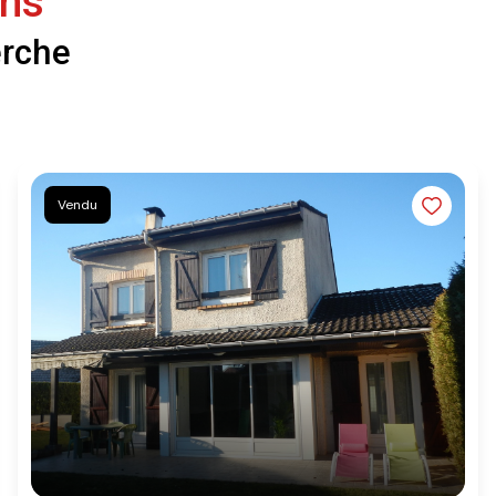
ens
erche
Vendu