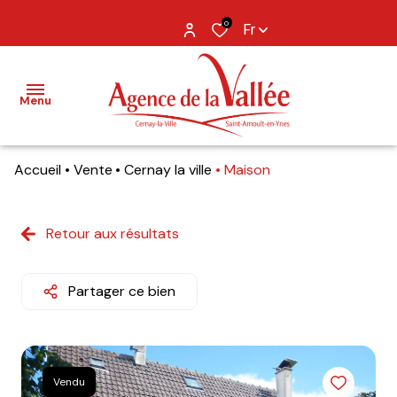
0
Fr
Menu
Accueil
Vente
Cernay la ville
Maison
NOS
BIENS
Retour aux résultats
BIENS
VENDUS
Partager ce bien
ESTIMATION
NOS
AGENCES
Vendu