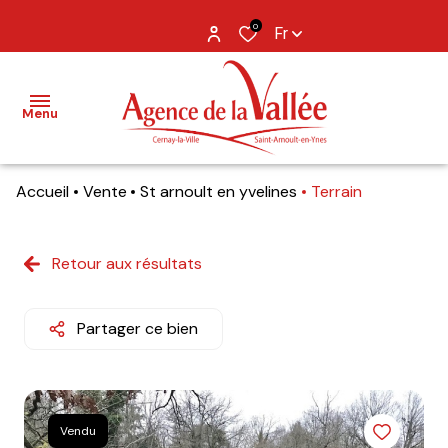
0
Fr
Menu
Accueil
Vente
St arnoult en yvelines
Terrain
NOS
BIENS
Retour aux résultats
BIENS
VENDUS
Partager ce bien
ESTIMATION
NOS
AGENCES
Vendu