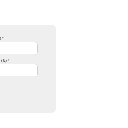
 *
 (%) *