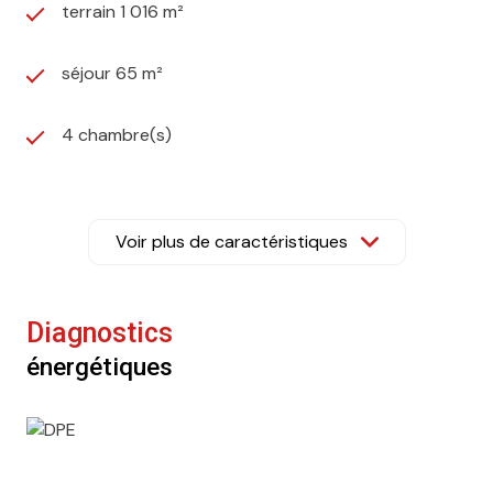
terrain 1 016 m²
séjour 65 m²
4 chambre(s)
1 salle(s) de bain
Voir plus de caractéristiques
1 salle(s) d'eau
construit en 1977
Diagnostics
énergétiques
cuisine séparée (équipée)
Chauffage individuel : radiateur (electrique)