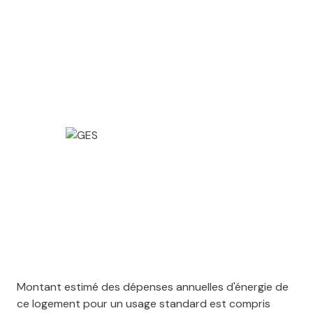
1 garage(s)
2 parking(s)
exposition Nord-Sud
1 niveau(x)
cave
terrasse
arboré
interphone
Montant estimé des dépenses annuelles d'énergie de
ce logement pour un usage standard est compris