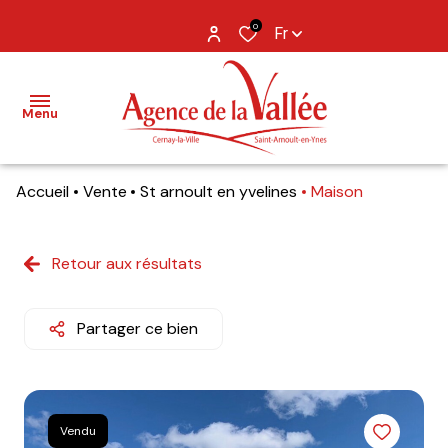
0
Fr
Menu
Accueil
Vente
St arnoult en yvelines
Maison
NOS
BIENS
Retour aux résultats
BIENS
VENDUS
Partager ce bien
ESTIMATION
NOS
AGENCES
Vendu