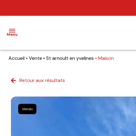
Menu
Accueil
Vente
St arnoult en yvelines
Maison
NOS
BIENS
Retour aux résultats
BIENS
VENDUS
ESTIMATION
Vendu
NOS
AGENCES