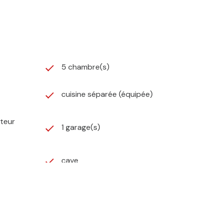
5 chambre(s)
cuisine séparée (équipée)
ateur
1 garage(s)
cave