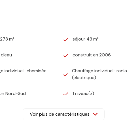
1 273 m²
séjour 43 m²
) d'eau
construit en 2006
e individuel : cheminée
Chauffage individuel : radi
(electrique)
ion Nord-Sud
1 niveau(x)
visiophone
Voir plus de caractéristiques