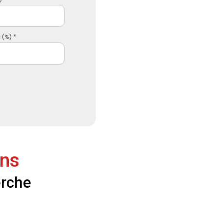
 (%) *
ens
erche