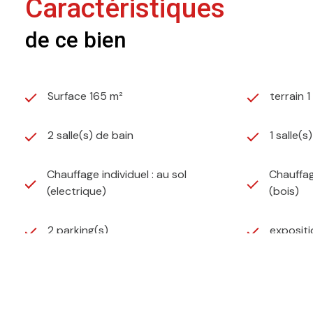
Caractéristiques
de ce bien
Surface 165 m²
terrain 
2 salle(s) de bain
1 salle(s
Chauffage individuel : au sol
Chauffag
(electrique)
(bois)
2 parking(s)
exposit
terrasse
arboré