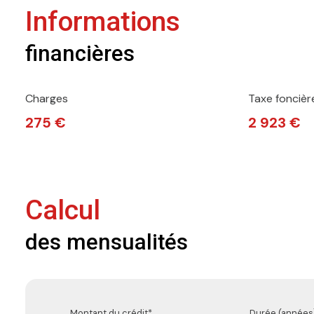
Informations
financières
Charges
Taxe foncièr
275 €
2 923 €
Calcul
des mensualités
Montant du crédit*
Durée (années)