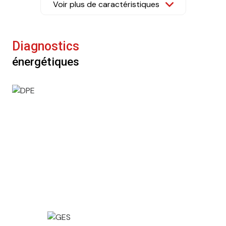
Voir plus de caractéristiques
1 salle(s) d'eau
construit en 1999
Diagnostics
énergétiques
cuisine américaine (équipée)
Chauffage individuel : au sol (gaz de ville)
Chauffage individuel : radiateur (gaz de ville)
2 garage(s)
2 parking(s)
exposition Nord-Sud