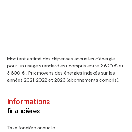
1 niveau(x)
cave
terrasse
accès handicapé
Montant estimé des dépenses annuelles d'énergie
pour un usage standard est compris entre 2 620 € et
3 600 € . Prix moyens des énergies indexés sur les
années 2021, 2022 et 2023 (abonnements compris).
Informations
financières
Taxe foncière annuelle