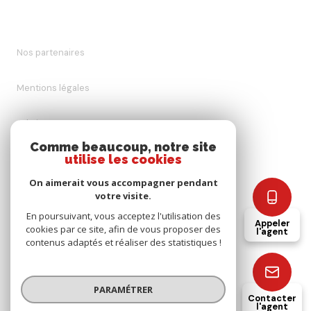
Nos partenaires
Mentions légales
Admin
Comme beaucoup, notre site
utilise les cookies
Nos honoraires
On aimerait vous accompagner pendant
Politique RGPD
votre visite.
En poursuivant, vous acceptez l'utilisation des
Appeler
cookies par ce site, afin de vous proposer des
Cookies
l'agent
contenus adaptés et réaliser des statistiques !
© 2026 | Tous droits réservés
PARAMÉTRER
Contacter
l'agent