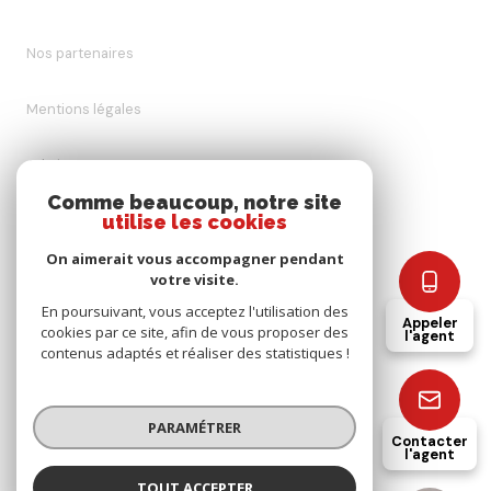
Nos partenaires
Mentions légales
Admin
Comme beaucoup, notre site
utilise les cookies
Nos honoraires
On aimerait vous accompagner pendant
Politique RGPD
votre visite.
En poursuivant, vous acceptez l'utilisation des
Appeler
cookies par ce site, afin de vous proposer des
Cookies
l'agent
contenus adaptés et réaliser des statistiques !
© 2026 | Tous droits réservés
PARAMÉTRER
Contacter
l'agent
Réalisé par
TOUT ACCEPTER