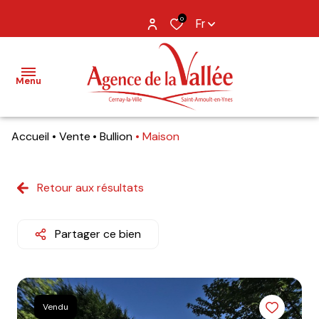
0
Fr
Menu
Accueil
Vente
Bullion
Maison
NOS
BIENS
Retour aux résultats
BIENS
VENDUS
Partager ce bien
ESTIMATION
NOS
AGENCES
Vendu