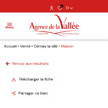
0
Fr
Menu
Accueil
Vente
Cernay la ville
Maison
NOS
BIENS
Retour aux résultats
BIENS
VENDUS
Télécharger la fiche
ESTIMATION
Partager ce bien
NOS
AGENCES