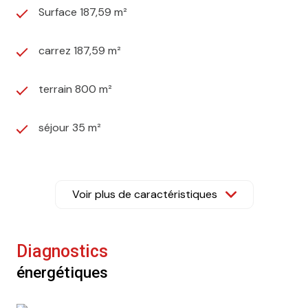
Surface 187,59 m²
carrez 187,59 m²
terrain 800 m²
séjour 35 m²
6 chambre(s)
Voir plus de caractéristiques
1 salle(s) de bain
1 salle(s) d'eau
Diagnostics
énergétiques
construit en 1973