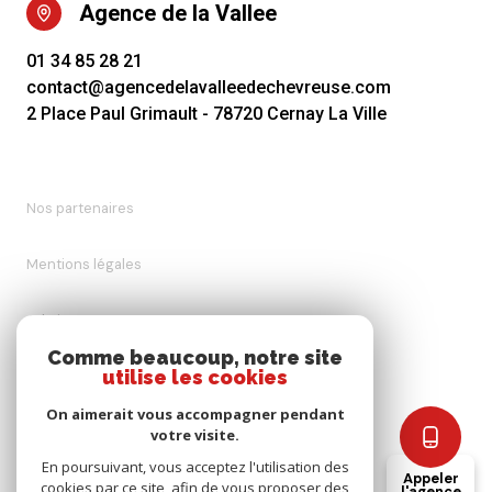
Agence de la Vallee
01 34 85 28 21
contact@agencedelavalleedechevreuse.com
2 Place Paul Grimault - 78720 Cernay La Ville
Nos partenaires
Mentions légales
Admin
Comme beaucoup, notre site
utilise les cookies
Nos honoraires
On aimerait vous accompagner pendant
Politique RGPD
votre visite.
En poursuivant, vous acceptez l'utilisation des
Appeler
cookies par ce site, afin de vous proposer des
Cookies
l'agence