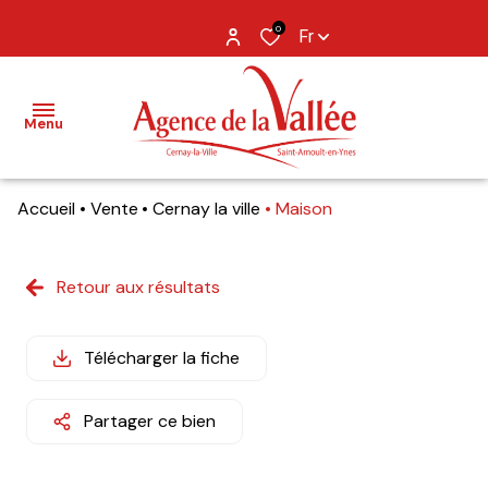
0
Fr
Menu
Accueil
Vente
Cernay la ville
Maison
NOS
BIENS
Retour aux résultats
BIENS
VENDUS
Télécharger la fiche
ESTIMATION
Partager ce bien
NOS
AGENCES