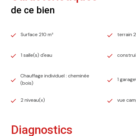
de ce bien
Surface 210 m²
terrain 
1 salle(s) d'eau
construi
Chauffage individuel : cheminée
1 garage
(bois)
2 niveau(x)
vue ca
Diagnostics