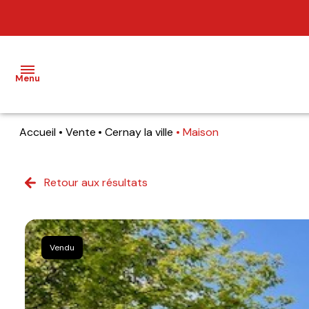
Menu
Accueil
Vente
Cernay la ville
Maison
NOS
BIENS
Retour aux résultats
BIENS
VENDUS
ESTIMATION
Vendu
NOS
AGENCES