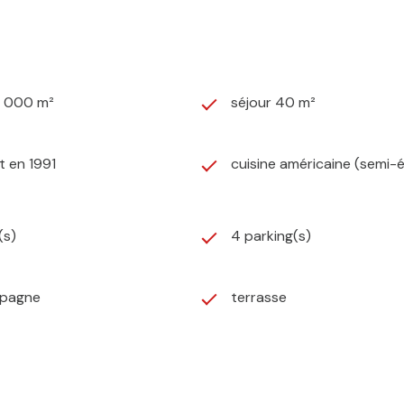
2 000 m²
séjour 40 m²
t en 1991
cuisine américaine (semi-
(s)
4 parking(s)
mpagne
terrasse