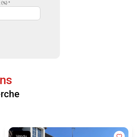
 (%) *
ens
erche
Vendu