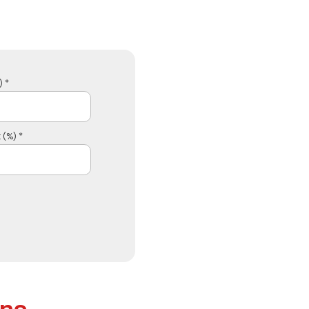
 *
 (%) *