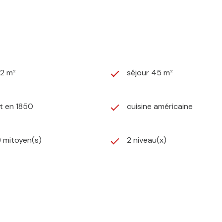
82 m²
séjour 45 m²
t en 1850
cuisine américaine
) mitoyen(s)
2 niveau(x)