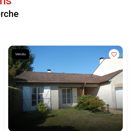
ens
erche
Vendu