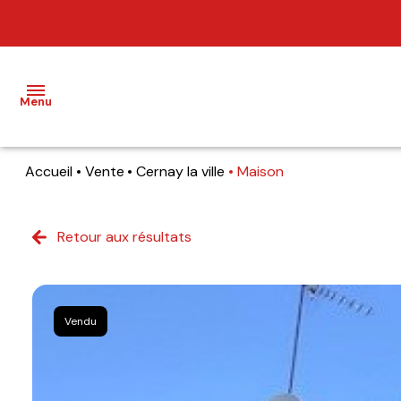
Menu
Accueil
Vente
Cernay la ville
Maison
NOS
BIENS
Retour aux résultats
BIENS
VENDUS
ESTIMATION
Vendu
NOS
AGENCES